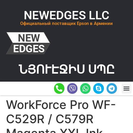
NEWEDGES LLC
Официальный поставщик Epson в Армении
ՆՅՈՒԷՋԻՍ ՍՊԸ
О К
ОСТАВИТ
WorkForce Pro WF-
C529R / C579R