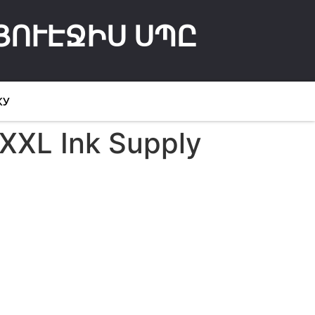
ՅՈՒԷՋԻՍ ՍՊԸ
КУ
XXL Ink Supply