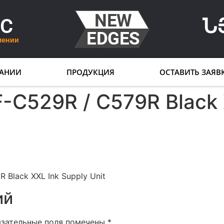
LC
Ն
мении
АНИИ
ПРОДУКЦИЯ
ОСТАВИТЬ ЗАЯВ
-C529R / C579R Black 
 Black XXL Ink Supply Unit
ий
язательные поля помечены
*