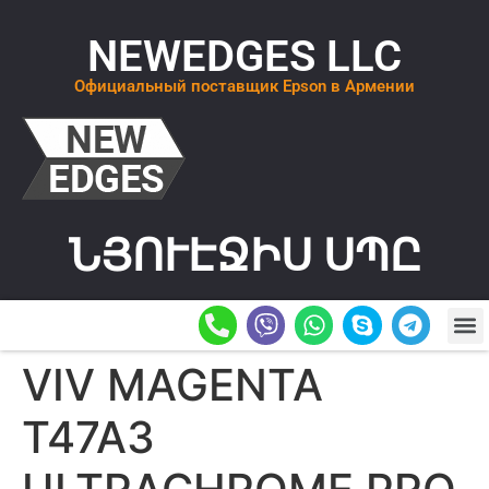
NEWEDGES LLC
Официальный поставщик Epson в Армении
ՆՅՈՒԷՋԻՍ ՍՊԸ
О К
ОСТАВИТ
VIV MAGENTA
T47A3