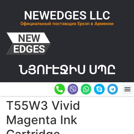
NEWEDGES LLC
Официальный поставщик Epson в Армении
ՆՅՈՒԷՋԻՍ ՍՊԸ
О К
ОСТАВИТ
T55W3 Vivid
Magenta Ink