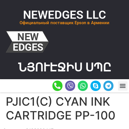
NEWEDGES LLC
Официальный поставщик Epson в Армении
ՆՅՈՒԷՋԻՍ ՍՊԸ
О К
ОСТАВИТ
PJIC1(C) CYAN INK
CARTRIDGE PP-100