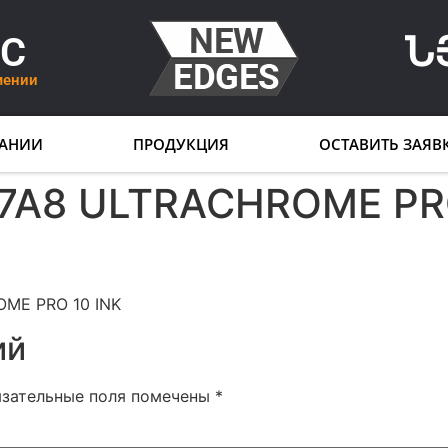
LC
Ն
мении
АНИИ
ПРОДУКЦИЯ
ОСТАВИТЬ ЗАЯВ
7A8 ULTRACHROME PRO
ME PRO 10 INK
ий
язательные поля помечены
*