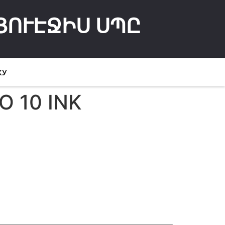
ՅՈՒԷՋԻՍ ՍՊԸ
КУ
 10 INK