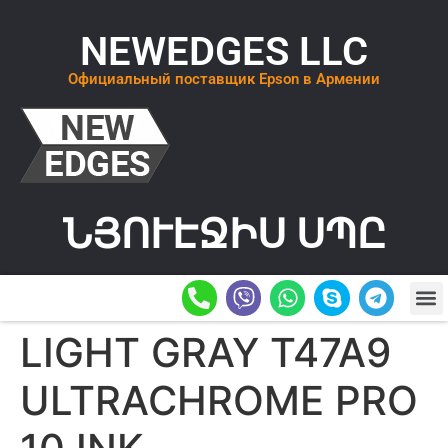
NEWEDGES LLC
Официальный поставщик Epson в Армении
ՆՅՈՒԷՋԻՍ ՍՊԸ
О К
ОСТАВИТ
LIGHT GRAY T47A9
ULTRACHROME PRO