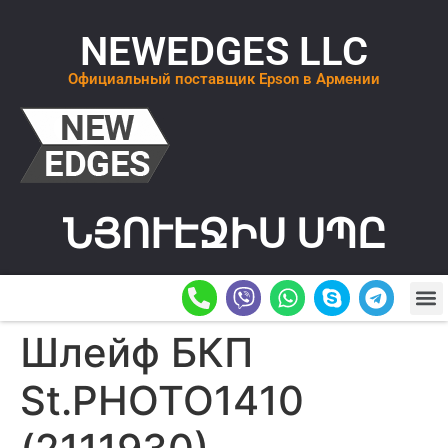
NEWEDGES LLC
Официальный поставщик Epson в Армении
ՆՅՈՒԷՋԻՍ ՍՊԸ
О К
ОСТАВИТ
Шлейф БКП
St.PHOTO1410