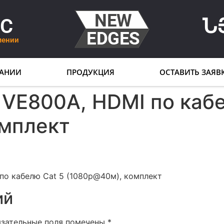
LC
Ն
мении
АНИИ
ПРОДУКЦИЯ
ОСТАВИТЬ ЗАЯВ
 VE800A, HDMI по кабе
омплект
по кабелю Cat 5 (1080p@40м), комплект
ий
язательные поля помечены
*