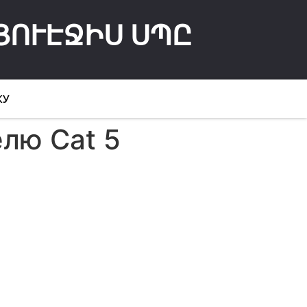
ՅՈՒԷՋԻՍ ՍՊԸ
КУ
лю Cat 5