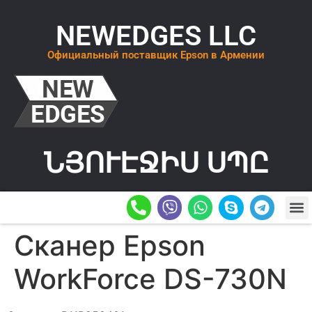
NEWEDGES LLC
Официальный поставщик Epson в Армении
ՆՅՈՒԷՋԻՍ ՍՊԸ
О К
ОСТАВИТ
Сканер Epson
WorkForce DS-730N