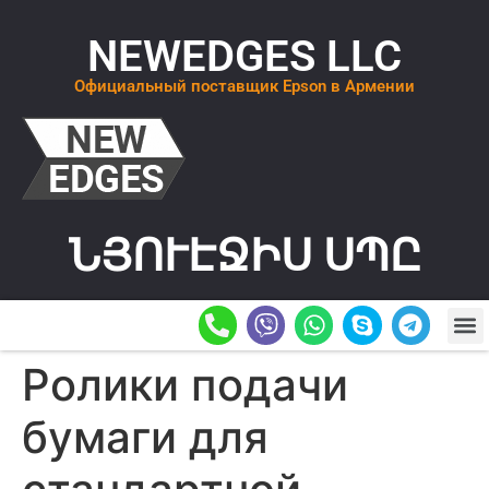
NEWEDGES LLC
Официальный поставщик Epson в Армении
ՆՅՈՒԷՋԻՍ ՍՊԸ
О К
ОСТАВИТ
Ролики подачи
бумаги для