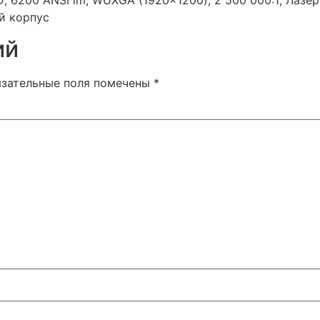
 6200 ANSI lm; WUXGA (1920×1200); 2 500 000:1; Лазе
ый корпус
ий
язательные поля помечены
*