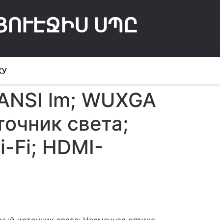
ՅՈՒԷՋԻՍ ՍՊԸ
КУ
 ANSI lm; WUXGA
точник света;
i-Fi; HDMI-