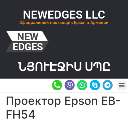
NEWEDGES LLC
Официальный поставщик Epson в Армении
ՆՅՈՒԷՋԻՍ ՍՊԸ
О К
ОСТАВИТ
Проектор Epson EB-
FH54