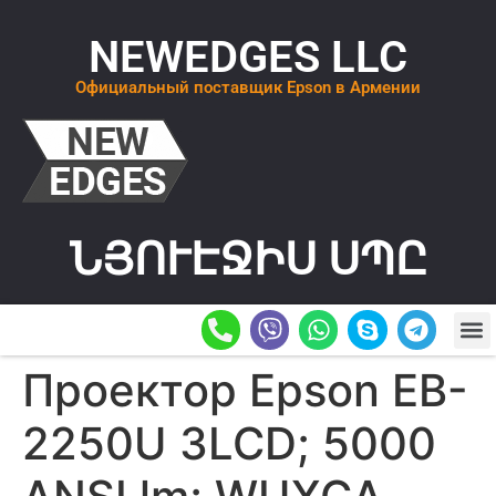
NEWEDGES LLC
Официальный поставщик Epson в Армении
ՆՅՈՒԷՋԻՍ ՍՊԸ
О К
ОСТАВИТ
Проектор Epson EB-
2250U 3LCD; 5000