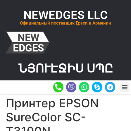
NEWEDGES LLC
Официальный поставщик Epson в Армении
ՆՅՈՒԷՋԻՍ ՍՊԸ
О К
ОСТАВИТ
Принтер EPSON
SureColor SC-