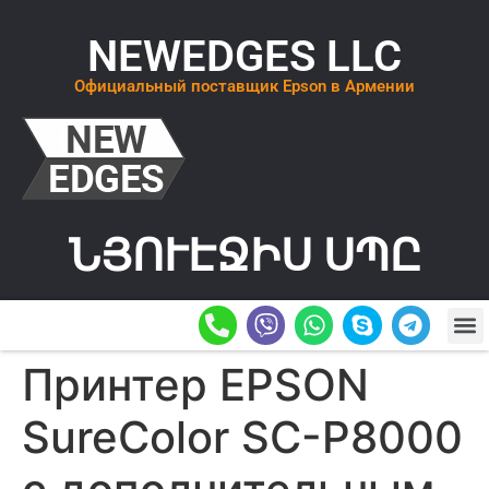
NEWEDGES LLC
Официальный поставщик Epson в Армении
ՆՅՈՒԷՋԻՍ ՍՊԸ
О К
ОСТАВИТ
Принтер EPSON
SureColor SC-P8000