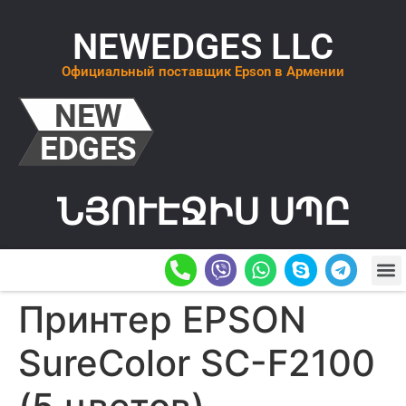
NEWEDGES LLC
Официальный поставщик Epson в Армении
ՆՅՈՒԷՋԻՍ ՍՊԸ
О К
ОСТАВИТ
Принтер EPSON
SureColor SC-F2100