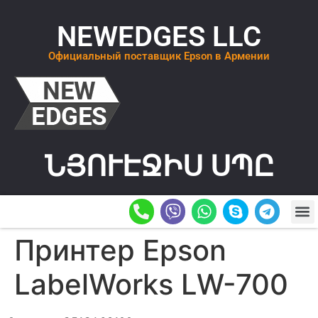
NEWEDGES LLC
Официальный поставщик Epson в Армении
ՆՅՈՒԷՋԻՍ ՍՊԸ
О К
ОСТАВИТ
Принтер Epson
LabelWorks LW-700