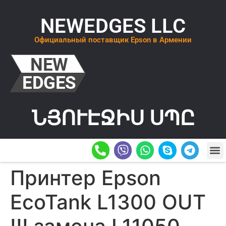
NEWEDGES LLC
Официальный поставщик Epson в Армении
ՆՅՈՒԷՋԻՍ ՍՊԸ
О К
ОСТАВИТ
Принтер Epson
EcoTank L1300 OUT