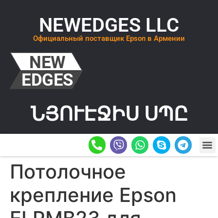
NEWEDGES LLC
Официальный поставщик Epson в Армении
ՆՅՈՒԷՋԻՍ ՍՊԸ
О К
ОСТАВИТ
Потолочное
крепление Epson