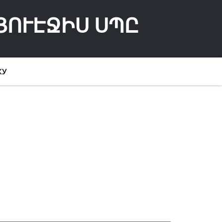
ՅՈՒԷՋԻՍ ՍՊԸ
КУ