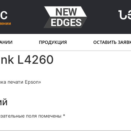
LC
Ն
мении
АНИИ
ПРОДУКЦИЯ
ОСТАВИТЬ ЗАЯВ
nk L4260
ка печати Epson»
ий
язательные поля помечены
*