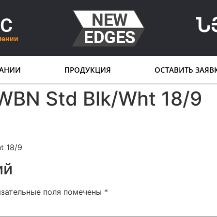
LC
Ն
мении
АНИИ
ПРОДУКЦИЯ
ОСТАВИТЬ ЗАЯВ
WBN Std Blk/Wht 18/9
t 18/9
ий
язательные поля помечены
*