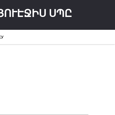
ՅՈՒԷՋԻՍ ՍՊԸ
КУ