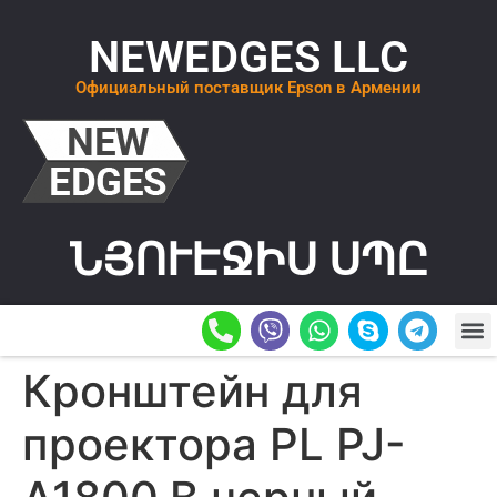
NEWEDGES LLC
Официальный поставщик Epson в Армении
ՆՅՈՒԷՋԻՍ ՍՊԸ
О К
ОСТАВИТ
Кронштейн для
проектора PL PJ-