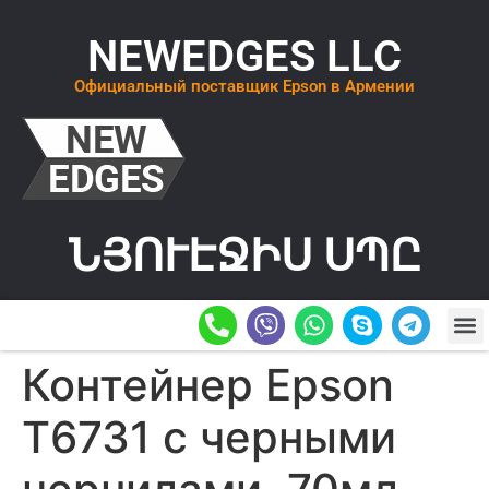
NEWEDGES LLC
Официальный поставщик Epson в Армении
ՆՅՈՒԷՋԻՍ ՍՊԸ
О К
ОСТАВИТ
Контейнер Epson
T6731 с черными