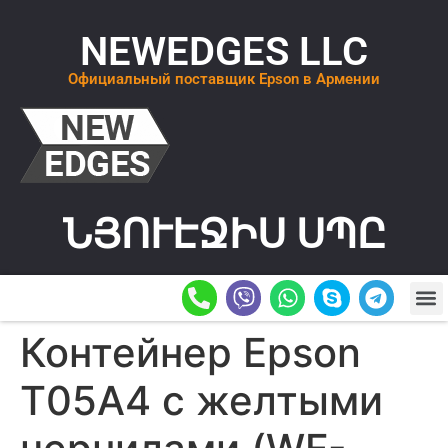
NEWEDGES LLC
Официальный поставщик Epson в Армении
ՆՅՈՒԷՋԻՍ ՍՊԸ
О К
ОСТАВИТ
Контейнер Epson
T05A4 с желтыми