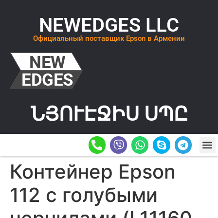
NEWEDGES LLC
Официальный поставщик Epson в Армении
ՆՅՈՒԷՋԻՍ ՍՊԸ
О К
ОСТАВИТ
Контейнер Epson
112 с голубыми