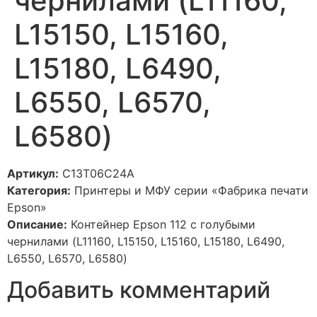
чернилами (L11160,
L15150, L15160,
L15180, L6490,
L6550, L6570,
L6580)
Артикул:
C13T06C24A
Категория:
Принтеры и МФУ серии «Фабрика печати
Epson»
Описание:
Контейнер Epson 112 с голубыми
чернилами (L11160, L15150, L15160, L15180, L6490,
L6550, L6570, L6580)
Добавить комментарий