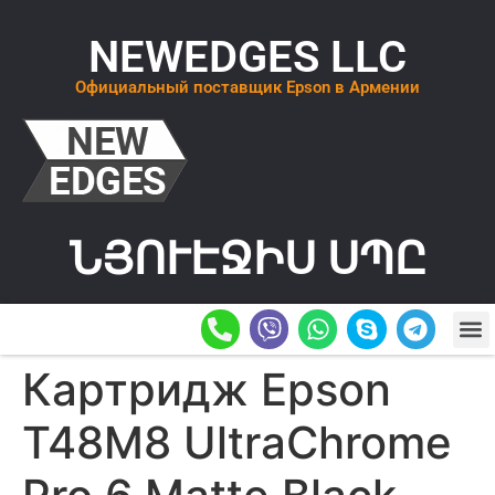
NEWEDGES LLC
Официальный поставщик Epson в Армении
ՆՅՈՒԷՋԻՍ ՍՊԸ
О К
ОСТАВИТ
Картридж Epson
T48M8 UltraChrome