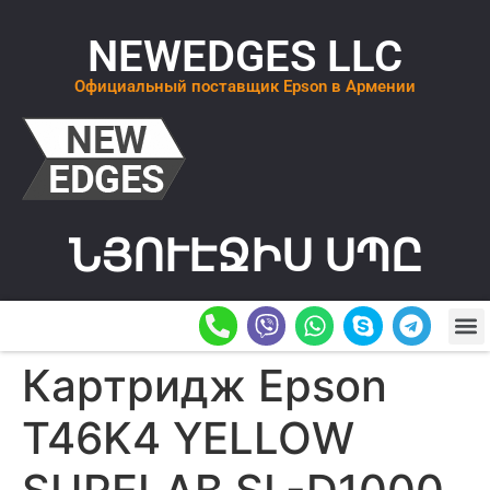
NEWEDGES LLC
Официальный поставщик Epson в Армении
ՆՅՈՒԷՋԻՍ ՍՊԸ
О К
ОСТАВИТ
Картридж Epson
T46K4 YELLOW