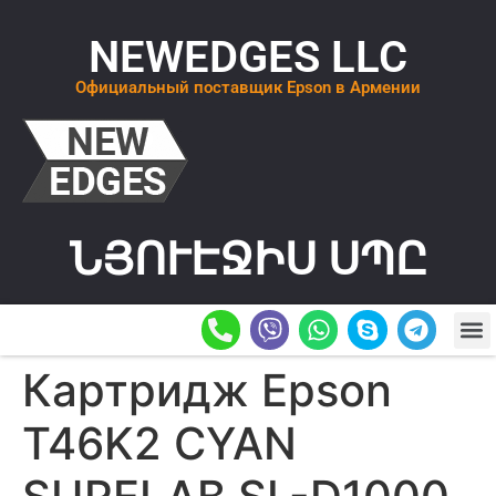
NEWEDGES LLC
Официальный поставщик Epson в Армении
ՆՅՈՒԷՋԻՍ ՍՊԸ
О К
ОСТАВИТ
Картридж Epson
T46K2 CYAN