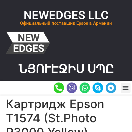
NEWEDGES LLC
Официальный поставщик Epson в Армении
ՆՅՈՒԷՋԻՍ ՍՊԸ
О К
ОСТАВИТ
Картридж Epson
T1574 (St.Photo