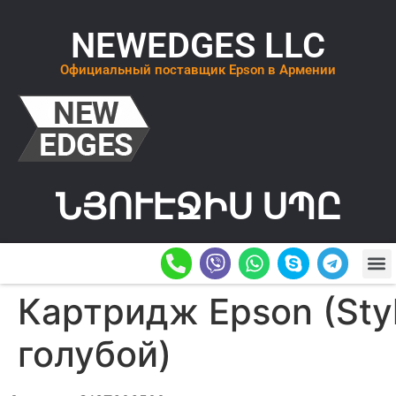
NEWEDGES LLC
Официальный поставщик Epson в Армении
ՆՅՈՒԷՋԻՍ ՍՊԸ
О К
ОСТАВИТ
Картридж Epson (Sty
голубой)