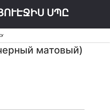
ՅՈՒԷՋԻՍ ՍՊԸ
КУ
 черный матовый)