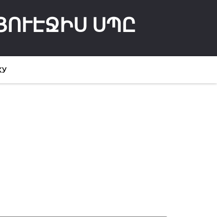
ՅՈՒԷՋԻՍ ՍՊԸ
КУ