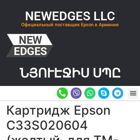
NEWEDGES LLC
Официальный поставщик Epson в Армении
ՆՅՈՒԷՋԻՍ ՍՊԸ
О К
ОСТАВИТ
Картридж Epson
C33S020604