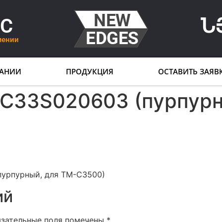
LC
Ն
мении
АНИИ
ПРОДУКЦИЯ
ОСТАВИТЬ ЗАЯВ
 C33S020603 (пурпурн
урпурный, для TM-C3500)
ий
язательные поля помечены
*