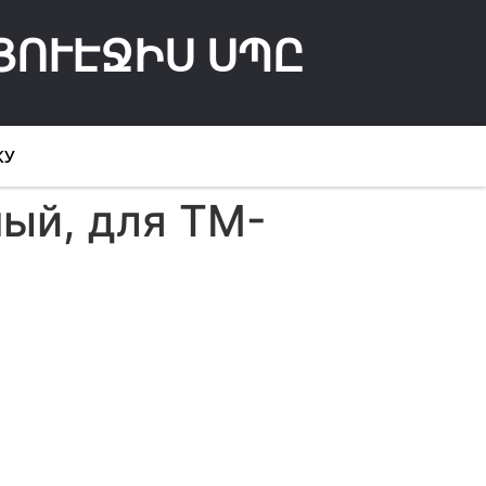
ՅՈՒԷՋԻՍ ՍՊԸ
КУ
ый, для TM-