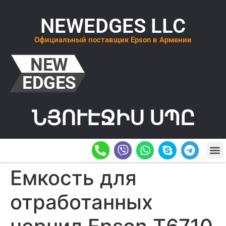
NEWEDGES LLC
Официальный поставщик Epson в Армении
ՆՅՈՒԷՋԻՍ ՍՊԸ
О К
ОСТАВИТ
Емкость для
отработанных