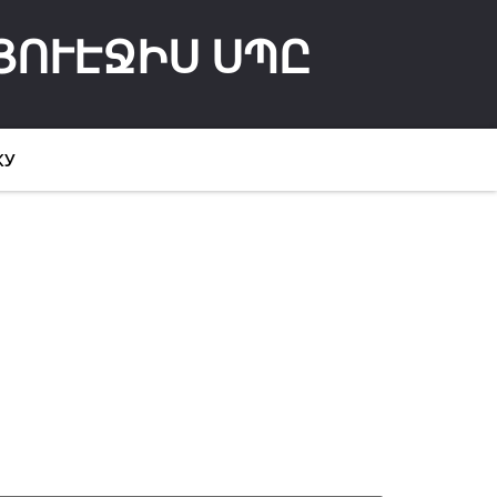
ՅՈՒԷՋԻՍ ՍՊԸ
КУ