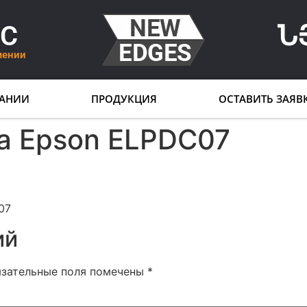
LC
Ն
мении
АНИИ
ПРОДУКЦИЯ
ОСТАВИТЬ ЗАЯВ
а Epson ELPDC07
07
ий
язательные поля помечены
*