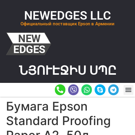
NEWEDGES LLC
Официальный поставщик Epson в Армении
ՆՅՈՒԷՋԻՍ ՍՊԸ
О К
ОСТАВИТ
Бумага Epson
Standard Proofing