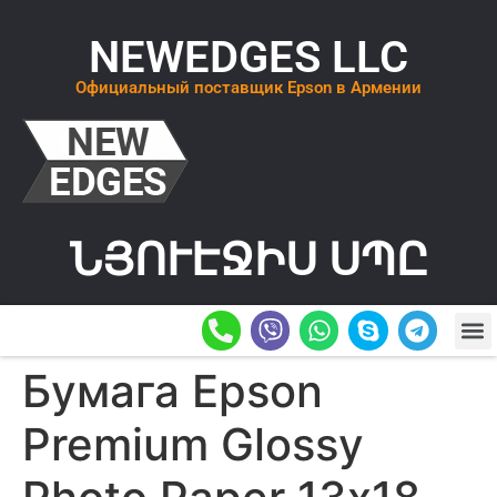
NEWEDGES LLC
Официальный поставщик Epson в Армении
ՆՅՈՒԷՋԻՍ ՍՊԸ
О К
ОСТАВИТ
Бумага Epson
Premium Glossy