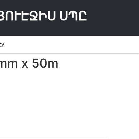
ՅՈՒԷՋԻՍ ՍՊԸ
КУ
1mm x 50m