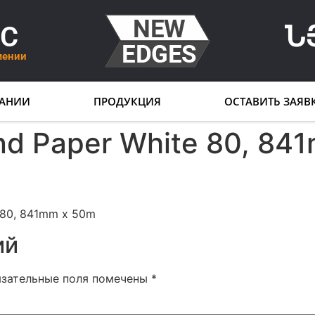
LC
Ն
мении
АНИИ
ПРОДУКЦИЯ
ОСТАВИТЬ ЗАЯВ
nd Paper White 80, 84
 80, 841mm x 50m
ий
язательные поля помечены
*