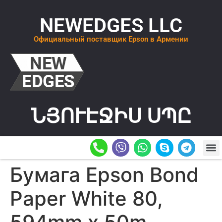
NEWEDGES LLC
Официальный поставщик Epson в Армении
ՆՅՈՒԷՋԻՍ ՍՊԸ
О К
ОСТАВИТ
Бумага Epson Bond
Paper White 80,