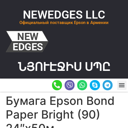
NEWEDGES LLC
Официальный поставщик Epson в Армении
ՆՅՈՒԷՋԻՍ ՍՊԸ
О К
ОСТАВИТ
Бумага Epson Bond
Paper Bright (90)