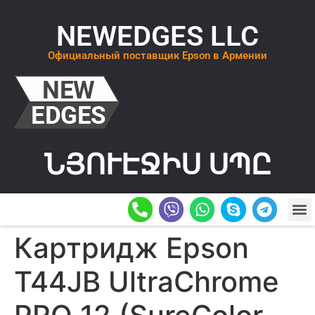
NEWEDGES LLC
Официальный поставщик Epson в Армении
ՆՅՈՒԷՋԻՍ ՍՊԸ
О К
ОСТАВИТ
Картридж Epson
T44JB UltraChrome